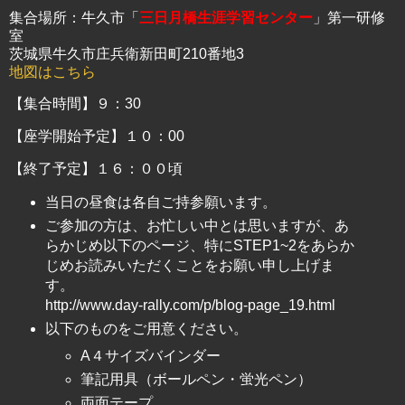
集合場所：牛久市「
三日月橋生涯学習センター
」第一研修
室
茨城県牛久市庄兵衛新田町210番地3
地図はこちら
【集合時間】９：30
【座学開始予定】１０：00
【終了予定】１６：００頃
当日の昼食は各自ご持参願います。
ご参加の方は、お忙しい中とは思いますが、あ
らかじめ以下のページ、特にSTEP1~2をあらか
じめお読みいただくことをお願い申し上げま
す。
http://www.day-rally.com/p/blog-page_19.html
以下のものをご用意ください。
A４サイズバインダー
筆記用具（ボールペン・蛍光ペン）
両面テープ