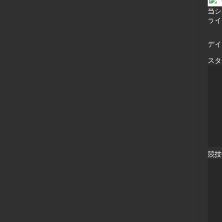
当シ
ライ
デイ
スタ
競技