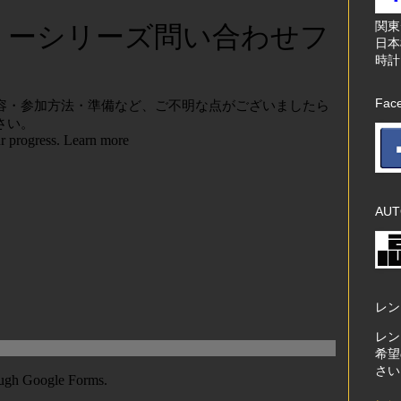
関
日本
時計
Fac
AUT
レン
レン
希望
さい