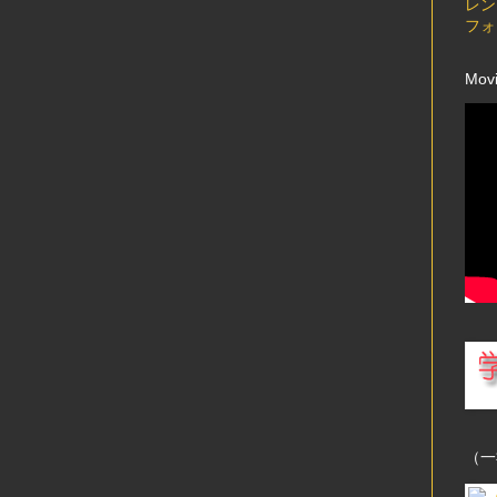
レン
フォ
Mov
（一