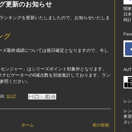
グ更新のお知らせ
関
日本
ランキングを更新いたしましたので、お知らせいたしま
時計
Fac
ング
ーズ最終成績については後日確定となりますので、今し
ッセンジャー」はシリーズポイント対象外となります。
AUT
ラスナビゲーターの0減点数を別途集計しております。ラン
をご参照ください。
刻:
10:27
レン
レン
希望
さい
ホーム
前の投稿