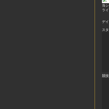
当シ
ライ
デイ
スタ
競技