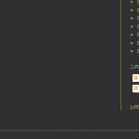
►
►
►
►
►
►
►
この
お問