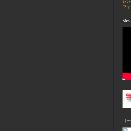
レン
フォ
Mov
（一