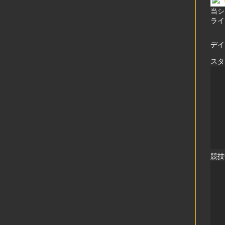
当シ
ライ
デイ
スタ
競技