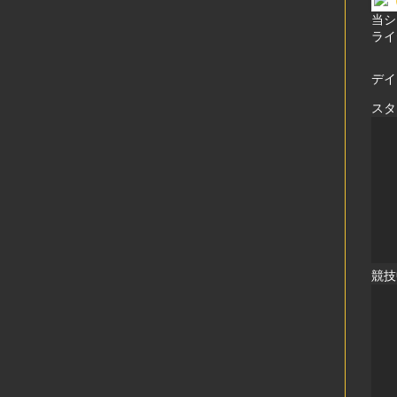
当シ
ライ
デイ
スタ
競技