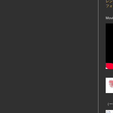
レン
フォ
Mov
（一