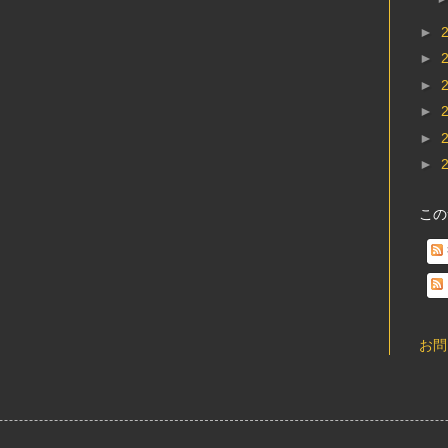
►
►
►
►
►
►
この
お問