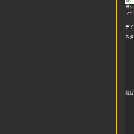
当シ
ライ
デイ
スタ
競技