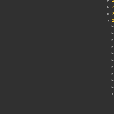
►
►
►
▼