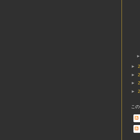
►
►
►
►
この