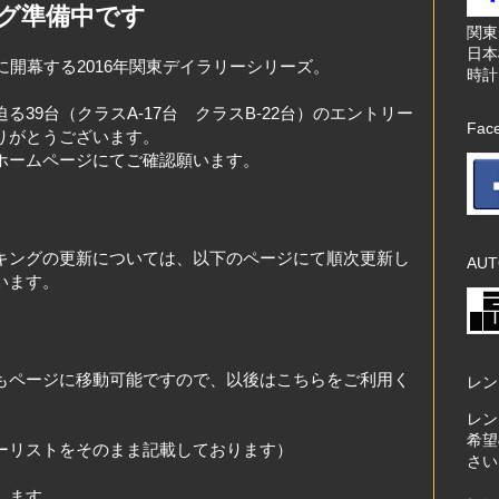
グ準備中です
関
日本
に開幕する2016年関東デイラリーシリーズ。
時計
39台（クラスA-17台 クラスB-22台）のエントリー
Fac
りがとうございます。
ホームページにてご確認願います。
キングの更新については、以下のページにて順次更新し
AUT
います。
もページに移動可能ですので、以後はこちらをご利用く
レン
レン
希望
ーリストをそのまま記載しております）
さい
します。