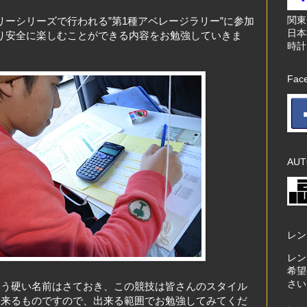
関
ーシリーズで行われる”第1種アベレージラリー”に参加
日本
り安全に楽しむことができる内容をお勉強していきま
時計
Fac
AUT
レン
レン
希望
さい
いう硬い名前はさておき、この競技は皆さんのスタイル
出来るものですので、出来る範囲でお勉強してみてくだ