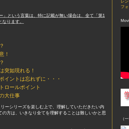
レン
フォ
リー」という言葉は、特に記載が無い場合は、全て「第1
Mov
となります。
？
意！
？
は突如現れる！
ポイントは忘れずに・・・
トロールポイント
の大仕事
イラリーシリーズを楽しむ上で、理解していただきたい内
ての方は、いきなり全てを理解することは難しいかと思
（一